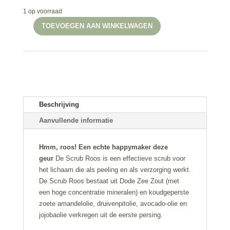
1 op voorraad
TOEVOEGEN AAN WINKELWAGEN
Botanical
Beauty
-
Body
Scrub
Roos
350ml
Beschrijving
aantal
Aanvullende informatie
Hmm, roos! Een echte happymaker deze
geur
De Scrub Roos is een effectieve scrub voor
het lichaam die als peeling en als verzorging werkt.
De Scrub Roos bestaat uit Dode Zee Zout (met
een hoge concentratie mineralen) en koudgeperste
zoete amandelolie, druivenpitolie, avocado-olie en
jojobaolie verkregen uit de eerste persing.