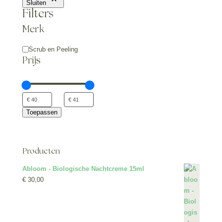
Sluiten
Filters
Merk
Type
Scrub en Peeling
Product
Prijs
Toepassen
Producten
Abloom - Biologische Nachtcreme 15ml
€
30,00