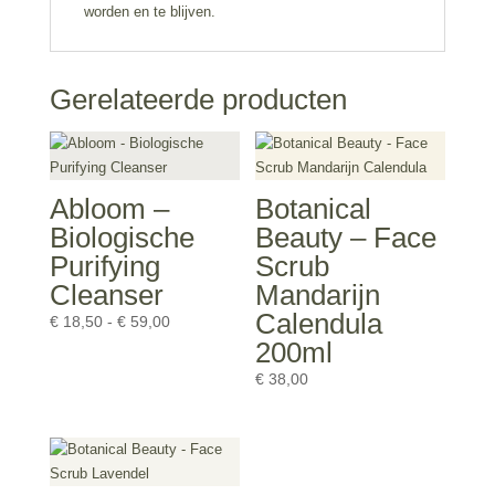
worden en te blijven.
Gerelateerde producten
Abloom –
Botanical
Biologische
Beauty – Face
Purifying
Scrub
Cleanser
Mandarijn
Calendula
Prijsklasse:
€
18,50
-
€
59,00
200ml
€ 18,50
tot
€
38,00
€ 59,00