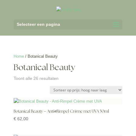
Selecteer een pagina
Home
/ Botanical Beauty
Botanical Beauty
Gesorteerd
Toont alle 26 resultaten
op
prijs:
hoog
naar
laag
Botanical Beauty – Anti-Rimpel Crème met UVA 50ml
€
62,00