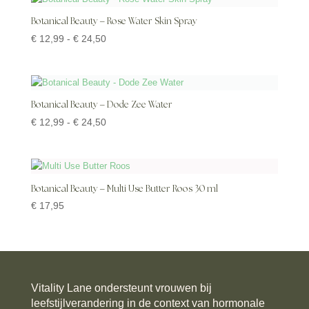
Botanical Beauty – Rose Water Skin Spray
Prijsklasse:
€
12,99
-
€
24,50
€ 12,99
tot
€ 24,50
Botanical Beauty – Dode Zee Water
Prijsklasse:
€
12,99
-
€
24,50
€ 12,99
tot
€ 24,50
Botanical Beauty – Multi Use Butter Roos 30 ml
€
17,95
Vitality Lane ondersteunt vrouwen bij
leefstijlverandering in de context van hormonale