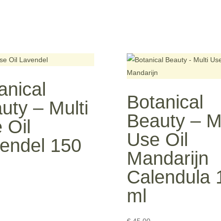
anical
Botanical
uty – Multi
Beauty – Mu
 Oil
Use Oil
endel 150
Mandarijn
Calendula 
ml
€
45,00