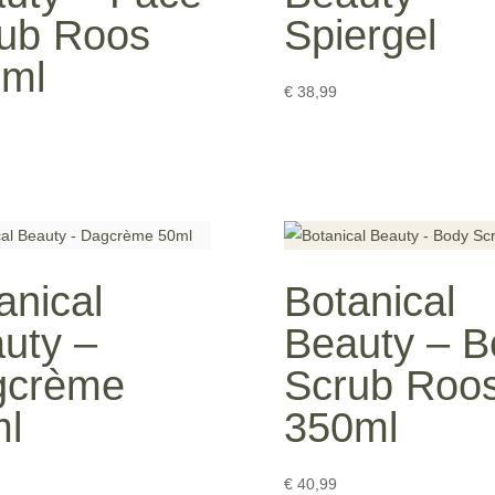
ub Roos
Spiergel
0ml
€
38,99
anical
Botanical
uty –
Beauty – B
gcrème
Scrub Roo
l
350ml
€
40,99