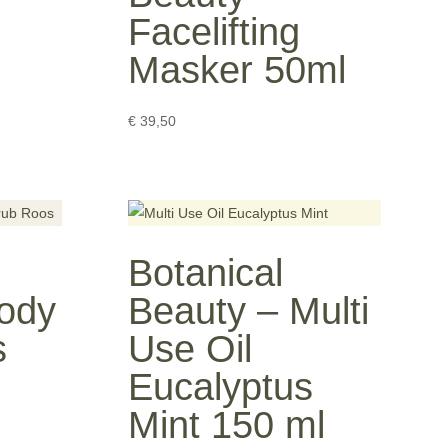
Facelifting
Masker 50ml
€
39,50
Botanical
ody
Beauty – Multi
s
Use Oil
Eucalyptus
Mint 150 ml