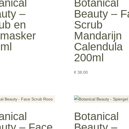
anical
Botanical
uty –
Beauty – F
ub en
Scrub
imasker
Mandarijn
0ml
Calendula
200ml
€
38,00
anical
Botanical
uty – Face
Beauty –