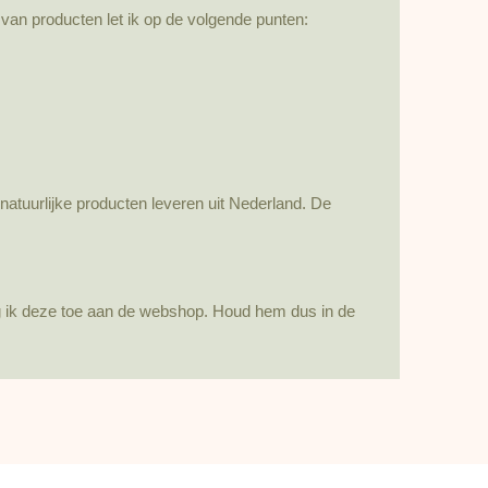
e van producten let ik op de volgende punten:
atuurlijke producten leveren uit Nederland. De
eg ik deze toe aan de webshop. Houd hem dus in de