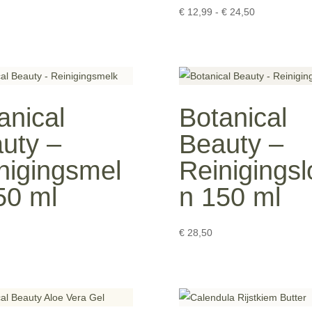
tot
Prijsklasse:
€
12,99
-
€
24,50
€ 24,50
€ 12,99
tot
€ 24,50
anical
Botanical
uty –
Beauty –
nigingsmel
Reinigingsl
50 ml
n 150 ml
€
28,50