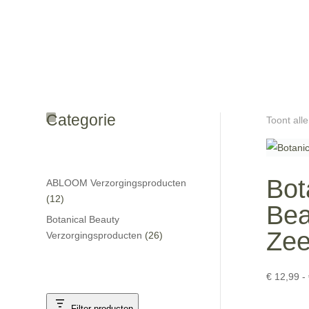
Categorie
Toont alle
Bot
ABLOOM Verzorgingsproducten
12
12
Bea
producten
Botanical Beauty
Zee
26
Verzorgingsproducten
26
producten
€
12,99
-
Filter producten