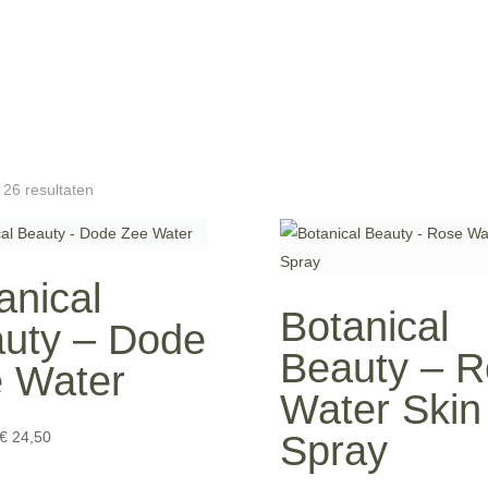
Gesorteerd
 26 resultaten
op
prijs:
hoog
anical
naar
Botanical
laag
uty – Dode
Beauty – 
 Water
Water Skin
Prijsklasse:
€
24,50
Spray
€ 12,99