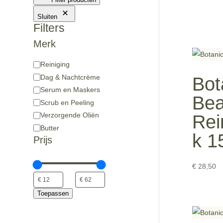
Sluiten
Filters
Merk
Type
Reiniging
Product
Dag & Nachtcrème
Bot
Serum en Maskers
Bea
Scrub en Peeling
Verzorgende Oliën
Rei
Butter
k 1
Prijs
€
28,50
Toepassen