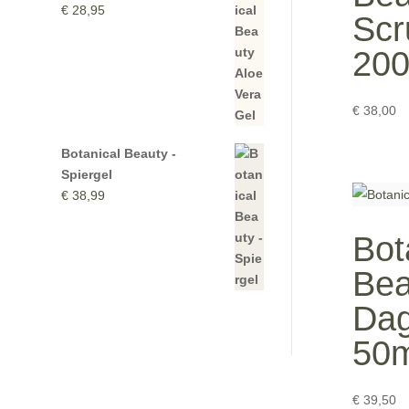
€
28,95
Scr
20
€
38,00
Botanical Beauty -
Spiergel
€
38,99
Bot
Bea
Da
50m
€
39,50