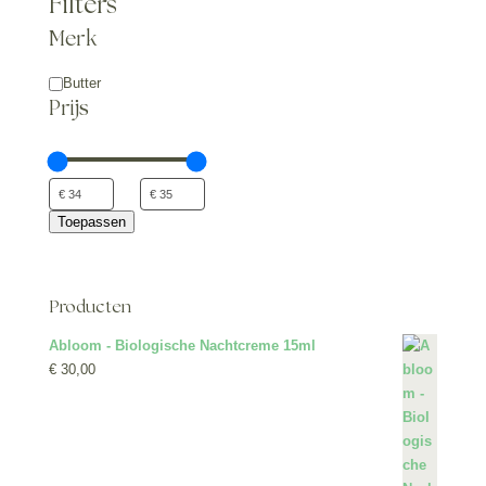
Filters
Merk
Type
Butter
Product
Prijs
Toepassen
Producten
Abloom - Biologische Nachtcreme 15ml
€
30,00