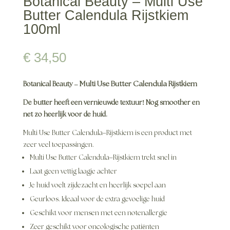
Botanical Beauty – Multi Use
Butter Calendula Rijstkiem
100ml
€
34,50
–
Multi Use Butter Calendula Rijstkiem
Botanical Beauty
!
De butter heeft een vernieuwde textuur
Nog smoother en
net zo heerlijk voor de huid.
–
Multi Use Butter Calendula
Rijstkiem is een product met
zeer veel toepassingen.
–
Multi Use Butter Calendula
Rijstkiem trekt snel in
Laat geen vettig laagje achter
Je huid voelt zijdezacht en heerlijk soepel aan
Geurloos. Ideaal voor de extra gevoelige huid
Geschikt voor mensen met een notenallergie
Zeer geschikt voor oncologische patiënten