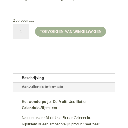
2 op voorraad
Botanical
TOEVOEGEN AAN WINKELWAGEN
Beauty
-
Multi
Use
Butter
Calendula
Rijstkiem
100ml
Beschrijving
aantal
Aanvullende informatie
Het wonderpotje. De Multi Use Butter
Calendula-Rijstkiem
Natuurzuivere Multi Use Butter Calendula-
Rijstkiem is een ambachtelijk product met zeer