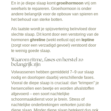
En in je diepe slaap komt
groeihormoon
vrij om
weefsels te repareren. Groeihormoon is onder
andere belangrijk voor de opbouw van spieren en
het behoud van sterke botten.
Als laatste wordt je spijsvertering beïnvloed door
slechte slaap. Dit komt door een verstoring van de
hormonen
ghreline
(wekt eetlust op) en
leptine
(zorgt voor een verzadigd gevoel) verstoord door
te weinig goede slaap.
Waarom ritme, fases en herstel zo
belangrijk zijn
Volwassenen hebben gemiddeld 7–9 uur slaap
nodig en doorlopen daarbij verschillende fases.
Vooral de diepe slaap is cruciaal: dan “krimpen” je
hersencellen een beetje en worden afvalstoffen
afgevoerd – een soort nachtelijke
schoonmaakdienst voor je brein. Stress of
nachtelijke onderbrekingen verkorten juist die
diepe slaap. Minder diepe slaap betekent dus ook