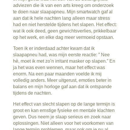
adviezen die ik van een arts kreeg om onderzoek
te doen naar slaapapneu. Mijn smartwatch gaf al
aan dat ik hele nachten lang alleen maar stress
had en niet herstelde tijdens het slapen. Het effect:
wat ik ook deed, geen gewichtsverlies, prikkelbaar
op het werk, en elke dag meer vermoeid opstaan.
Toen ik er inderdaad achter kwam dat ik
slaapapneu had, was mijn eerste reactie: ” Nee
hè, moet ik met zo’n irritant masker op slapen.” En
ja het was even wennen, maar het effect was
enorm. Na een paar maanden voelde ik mij
volledig anders. Meer uitgerust, emoties beter in
balans en mijn horloge gaf aan dat ik ontspande
tijdens de nachten.
Het effect van slecht slapen op de lange termijn is
groot en kan ernstige fysieke en mentale klachten
geven. Dus neem je slaap serieus en zoek naar
oplossingen. Niet alleen voor het voorkomen van
lange termijn problemen, maar ook om je nu al