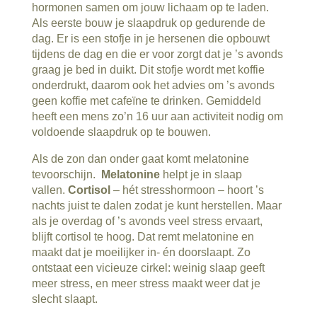
hormonen samen om jouw lichaam op te laden.
Als eerste bouw je slaapdruk op gedurende de
dag. Er is een stofje in je hersenen die opbouwt
tijdens de dag en die er voor zorgt dat je ’s avonds
graag je bed in duikt. Dit stofje wordt met koffie
onderdrukt, daarom ook het advies om ’s avonds
geen koffie met cafeïne te drinken. Gemiddeld
heeft een mens zo’n 16 uur aan activiteit nodig om
voldoende slaapdruk op te bouwen.
Als de zon dan onder gaat komt melatonine
tevoorschijn.
Melatonine
helpt je in slaap
vallen.
Cortisol
– hét stresshormoon – hoort ’s
nachts juist te dalen zodat je kunt herstellen. Maar
als je overdag of ’s avonds veel stress ervaart,
blijft cortisol te hoog. Dat remt melatonine en
maakt dat je moeilijker in- én doorslaapt. Zo
ontstaat een vicieuze cirkel: weinig slaap geeft
meer stress, en meer stress maakt weer dat je
slecht slaapt.